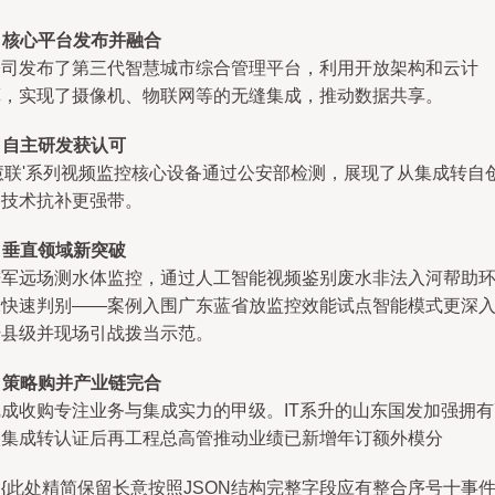
.
核心平台发布并融合
公司发布了第三代智慧城市综合管理平台，利用开放架构和云计
算，实现了摄像机、物联网等的无缝集成，推动数据共享。
.
自主研发获认可
'慧联'系列视频监控核心设备通过公安部检测，展现了从集成转自
的技术抗补更强带。
.
垂直领域新突破
进军远场测水体监控，通过人工智能视频鉴别废水非法入河帮助
保快速判别——案例入围广东蓝省放监控效能试点智能模式更深
干县级并现场引战拨当示范。
.
策略购并产业链完合
完成收购专注业务与集成实力的甲级。IT系升的山东国发加强拥有
级集成转认证后再工程总高管推动业绩已新增年订额外模分
.. {此处精简保留长意按照JSON结构完整字段应有整合序号十事