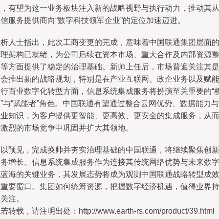
位，有望为这一业务板块注入新的战略视野与执行动力，推动其
通信服务提供商向“数字科技领军企业”的定位加速迈进。
分析人士指出，此次工商变更的完成，意味着中国联通集团层面
治理架构已就绪，为公司后续在资本市场、重大合作及内部资源
合等方面提供了稳定的治理基础。新帅上任后，市场普遍关注其
否会推出新的战略规划，特别是在产业互联网、政企业务以及赋
千行百业数字化转型方面，信息系统集成服务将扮演至关重要的“
”与“赋能者”角色。中国联通有望通过整合云网优势、数据能力与
行业知识，为客户提供更智能、更高效、更安全的集成服务，从
在激烈的市场竞争中巩固并扩大其领地。
可以预见，完成换帅并夯实治理基础的中国联通，将继续聚焦创
业务增长。信息系统集成服务作为连接其传统网络优势与未来数
化蓝海的关键业务，其发展态势将成为观测中国联通战略转型成
的重要窗口。集团如何统筹资源，把握数字经济机遇，值得业界
续关注。
若转载，请注明出处：http://www.earth-rs.com/product/39.html